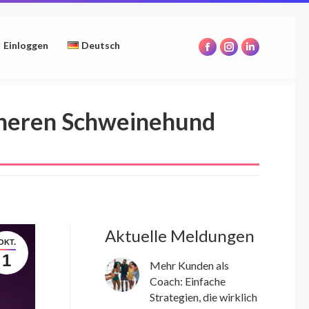
opens
opens
opens
in
in
in
Einloggen
Deutsch
new
new
new
Facebook
Instagram
Linkedin
window
window
window
page
page
page
opens
opens
opens
in
in
in
inneren Schweinehund
new
new
new
window
window
window
Aktuelle Meldungen
OKT.
1
Mehr Kunden als
Coach: Einfache
Strategien, die wirklich