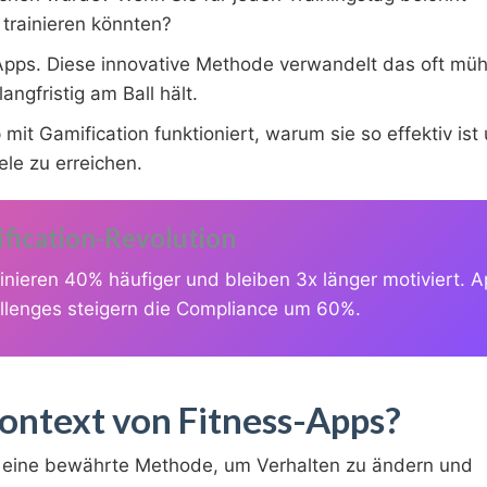
trainieren könnten?
s-Apps. Diese innovative Methode verwandelt das oft m
angfristig am Ball hält.
 mit Gamification funktioniert, warum sie so effektiv ist
ele zu erreichen.
fication-Revolution
ainieren 40% häufiger und bleiben 3x länger motiviert. 
llenges steigern die Compliance um 60%.
Kontext von Fitness-Apps?
ist eine bewährte Methode, um Verhalten zu ändern und