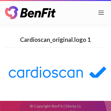
Cardioscan_original.logo 1
© Copyright BenFit |
Site by LL