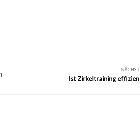
NÄCHST
n
Nächster
Ist Zirkeltraining effizien
Beitrag: