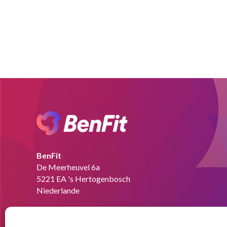
BenFit
De Meerheuvel 6a
5221 EA 's Hertogenbosch
Niederlande
Tel:
+49 151 58727280
Email:
info@benfit.de