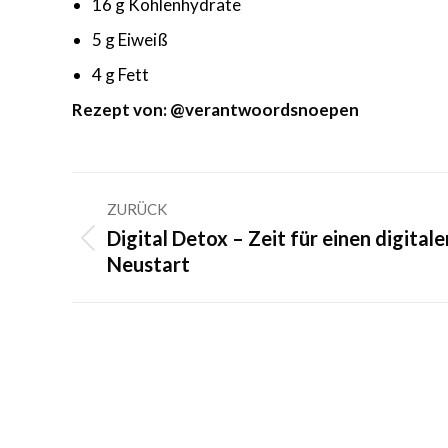
16 g Kohlenhydrate
5 g Eiweiß
4 g Fett
Rezept von: @verantwoordsnoepen
Kommentarnavigation
ZURÜCK
Digital Detox – Zeit für einen digitale
Vorheriger
Neustart
Beitrag: