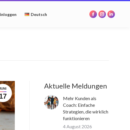
opens
opens
opens
in
in
in
inloggen
Deutsch
Facebook
Instagram
Linkedin
new
new
new
page
page
page
window
window
window
opens
opens
opens
in
in
in
new
new
new
window
window
window
Aktuelle Meldungen
JUNI
17
Mehr Kunden als
Coach: Einfache
Strategien, die wirklich
funktionieren
4 August 2026