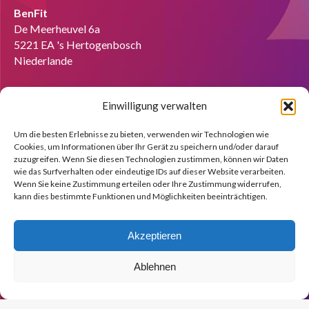
BenFit
De Meerheuvel 6a
5221 EA 's Hertogenbosch
Niederlande
Tel:
+49 151 58727280
Einwilligung verwalten
Email:
info@benfit.de
Finden Sie uns auf:
Um die besten Erlebnisse zu bieten, verwenden wir Technologien wie
Cookies, um Informationen über Ihr Gerät zu speichern und/oder darauf
Coach werden?
zuzugreifen. Wenn Sie diesen Technologien zustimmen, können wir Daten
wie das Surfverhalten oder eindeutige IDs auf dieser Website verarbeiten.
Wir zeigen Ihnen anhand einer kostenlosen Demo gerne die
Wenn Sie keine Zustimmung erteilen oder Ihre Zustimmung widerrufen,
Möglichkeiten.
kann dies bestimmte Funktionen und Möglichkeiten beeinträchtigen.
Melden Sie sich jetzt an!
Akzeptieren
Ablehnen
© Copyright BenFit |
Site by LL
Copyright menu-DE