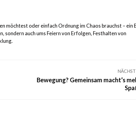
leben möchtest oder einfach Ordnung im Chaos brauchst – ein B
nen, sondern auch ums Feiern von Erfolgen, Festhalten von
klung.
NÄCHST
Bewegung? Gemeinsam macht’s me
Nächster
Spa
Beitrag: