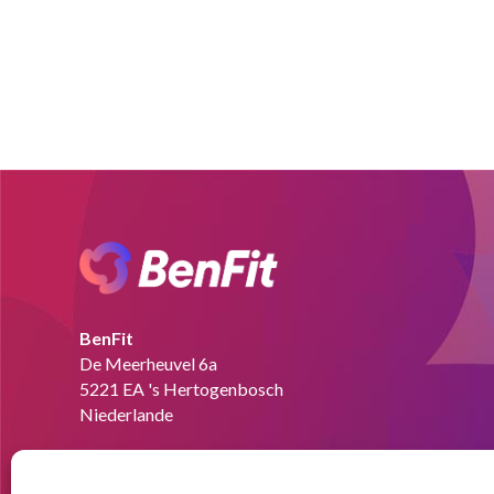
BenFit
De Meerheuvel 6a
5221 EA 's Hertogenbosch
Niederlande
Tel:
+49 151 58727280
Email:
info@benfit.de