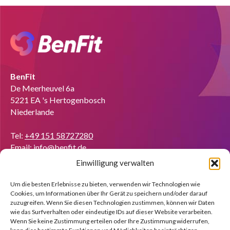
BenFit
De Meerheuvel 6a
5221 EA 's Hertogenbosch
Niederlande
Tel:
+49 151 58727280
Email:
info@benfit.de
Einwilligung verwalten
Finden Sie uns auf:
Coach werden?
Um die besten Erlebnisse zu bieten, verwenden wir Technologien wie
Cookies, um Informationen über Ihr Gerät zu speichern und/oder darauf
Wir zeigen Ihnen anhand einer kostenlosen Demo gerne die
zuzugreifen. Wenn Sie diesen Technologien zustimmen, können wir Daten
Möglichkeiten.
wie das Surfverhalten oder eindeutige IDs auf dieser Website verarbeiten.
Wenn Sie keine Zustimmung erteilen oder Ihre Zustimmung widerrufen,