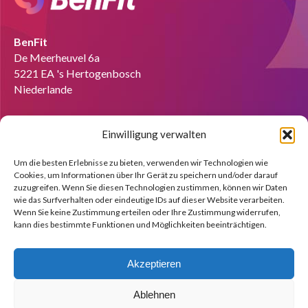
BenFit
De Meerheuvel 6a
5221 EA 's Hertogenbosch
Niederlande
Tel:
+49 151 58727280
Einwilligung verwalten
Email:
info@benfit.de
Finden Sie uns auf:
Um die besten Erlebnisse zu bieten, verwenden wir Technologien wie
Cookies, um Informationen über Ihr Gerät zu speichern und/oder darauf
Coach werden?
zuzugreifen. Wenn Sie diesen Technologien zustimmen, können wir Daten
wie das Surfverhalten oder eindeutige IDs auf dieser Website verarbeiten.
Wir zeigen Ihnen anhand einer kostenlosen Demo gerne die
Wenn Sie keine Zustimmung erteilen oder Ihre Zustimmung widerrufen,
Möglichkeiten.
kann dies bestimmte Funktionen und Möglichkeiten beeinträchtigen.
Melden Sie sich jetzt an!
Akzeptieren
Ablehnen