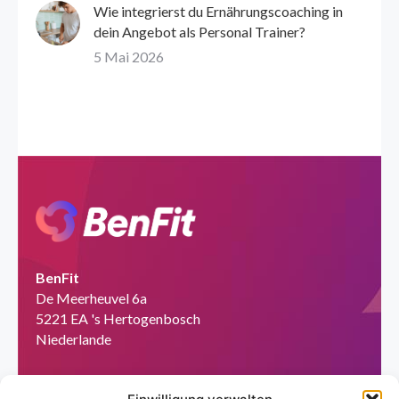
Wie integrierst du Ernährungscoaching in
dein Angebot als Personal Trainer?
5 Mai 2026
BenFit
De Meerheuvel 6a
5221 EA 's Hertogenbosch
Niederlande
Tel:
+49 151 58727280