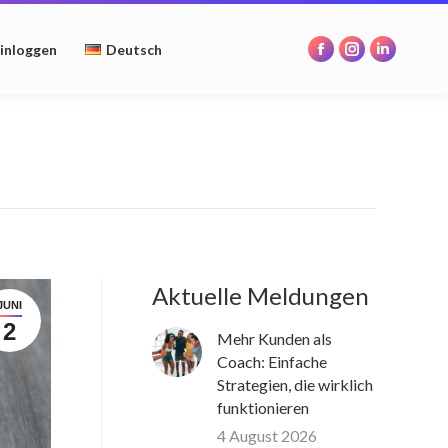
opens
opens
opens
in
in
in
inloggen
Deutsch
Facebook
Instagram
Linkedin
new
new
new
page
page
page
window
window
window
opens
opens
opens
in
in
in
new
new
new
window
window
window
Aktuelle Meldungen
JUNI
2
Mehr Kunden als
Coach: Einfache
Strategien, die wirklich
funktionieren
4 August 2026