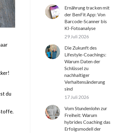
Ernährung tracken mit
der BenFit App: Von
Barcode-Scanner bis
KI-Fotoanalyse
29 Juli 2026
paar
Die Zukunft des
Lifestyle-Coachings:
Warum Daten der
Schlüssel zu
cker!
nachhaltiger
Verhaltensänderung
sind
hst du
17 Juli 2026
Vom Stundenlohn zur
stoffe.
Freiheit: Warum
hybrides Coaching das
Erfolgsmodell der