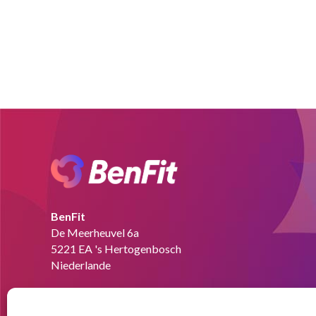
BenFit
De Meerheuvel 6a
5221 EA 's Hertogenbosch
Niederlande
Tel:
+49 151 58727280
Email:
info@benfit.de