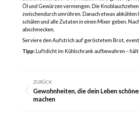
Öl und Gewürzen vermengen. Die Knoblauchzehen (
zwischendurch umrühren. Danach etwas abkühlen 
schälen und alle Zutaten in einen Mixer geben. Nac
abschmecken.
Serviere den Aufstrich auf geröstetem Brot, even
Tipp:
Luftdicht im Kühlschrank aufbewahren – hält 
Kommentarnavigation
ZURÜCK
Gewohnheiten, die dein Leben schöne
Vorheriger
machen
Beitrag: