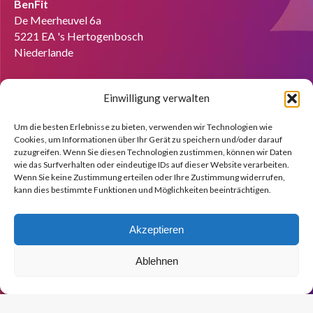
BenFit
De Meerheuvel 6a
5221 EA 's Hertogenbosch
Niederlande
Tel:
+49 151 58727280
Einwilligung verwalten
Email:
info@benfit.de
Finden Sie uns auf:
Um die besten Erlebnisse zu bieten, verwenden wir Technologien wie
Cookies, um Informationen über Ihr Gerät zu speichern und/oder darauf
Coach werden?
zuzugreifen. Wenn Sie diesen Technologien zustimmen, können wir Daten
wie das Surfverhalten oder eindeutige IDs auf dieser Website verarbeiten.
Wir zeigen Ihnen anhand einer kostenlosen Demo gerne die
Wenn Sie keine Zustimmung erteilen oder Ihre Zustimmung widerrufen,
Möglichkeiten.
kann dies bestimmte Funktionen und Möglichkeiten beeinträchtigen.
Melden Sie sich jetzt an!
Akzeptieren
Ablehnen
© Copyright BenFit |
Site by LL
Copyright menu-DE