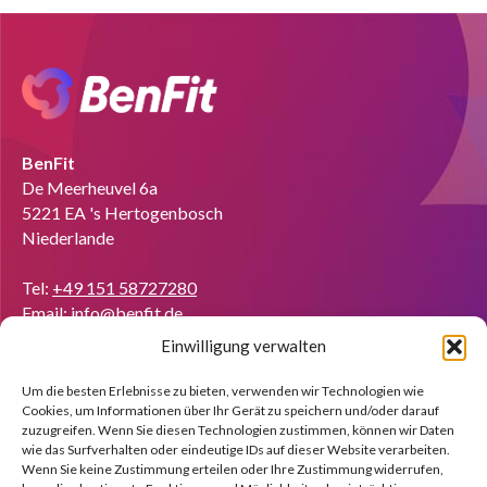
BenFit
De Meerheuvel 6a
5221 EA 's Hertogenbosch
Niederlande
Tel:
+49 151 58727280
Email:
info@benfit.de
Einwilligung verwalten
Finden Sie uns auf:
Coach werden?
Um die besten Erlebnisse zu bieten, verwenden wir Technologien wie
Cookies, um Informationen über Ihr Gerät zu speichern und/oder darauf
Wir zeigen Ihnen anhand einer kostenlosen Demo gerne die
zuzugreifen. Wenn Sie diesen Technologien zustimmen, können wir Daten
Möglichkeiten.
wie das Surfverhalten oder eindeutige IDs auf dieser Website verarbeiten.
Wenn Sie keine Zustimmung erteilen oder Ihre Zustimmung widerrufen,