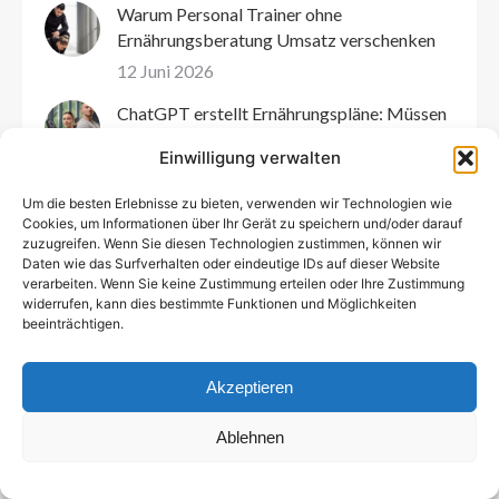
Warum Personal Trainer ohne
Ernährungsberatung Umsatz verschenken
12 Juni 2026
ChatGPT erstellt Ernährungspläne: Müssen
Coaches sich Sorgen machen?
Einwilligung verwalten
5 Juni 2026
Um die besten Erlebnisse zu bieten, verwenden wir Technologien wie
KI in der Ernährungsberatung: Ersetzt
Cookies, um Informationen über Ihr Gerät zu speichern und/oder darauf
Technologie bald den Ernährungsberater
zuzugreifen. Wenn Sie diesen Technologien zustimmen, können wir
oder Coach?
Daten wie das Surfverhalten oder eindeutige IDs auf dieser Website
verarbeiten. Wenn Sie keine Zustimmung erteilen oder Ihre Zustimmung
27 Mai 2026
widerrufen, kann dies bestimmte Funktionen und Möglichkeiten
beeinträchtigen.
HYROX-Ernährung in deinem Fitnessstudio
anbieten? So geht’s ohne zusätzliche Arbeit
Akzeptieren
22 Mai 2026
Die Evolution des Coachings: Warum Micro
Ablehnen
Habits der neue Standard für
Gesundheitsprofis sind