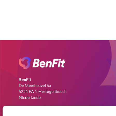
BenFit
De Meerheuvel 6a
5221 EA 's Hertogenbosch
Niederlande
Tel:
+49 151 58727280
Email:
info@benfit.de