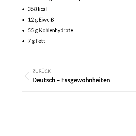
358 kcal
12 g Eiweiß
55 g Kohlenhydrate
7 g Fett
Kommentarnavigation
ZURÜCK
Vorheriger
Deutsch – Essgewohnheiten
Beitrag: