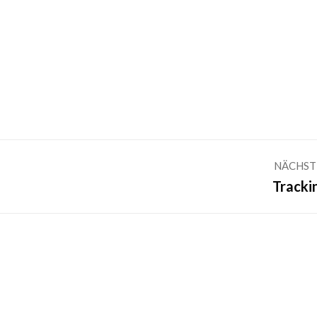
NÄCHST
Nächster
Tracki
Beitrag: