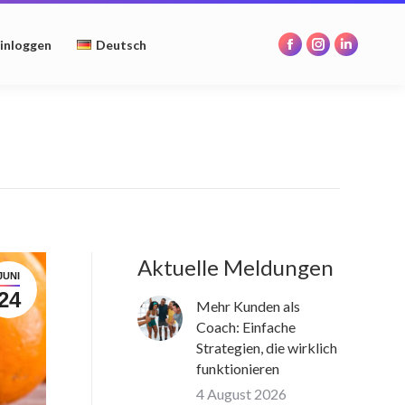
opens
opens
opens
in
in
in
inloggen
Deutsch
Facebook
Instagram
Linkedin
new
new
new
page
page
page
window
window
window
opens
opens
opens
in
in
in
new
new
new
window
window
window
Aktuelle Meldungen
JUNI
24
Mehr Kunden als
Coach: Einfache
Strategien, die wirklich
funktionieren
4 August 2026