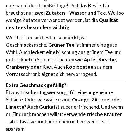
entspannt durch heiße Tage! Und das Beste: Du
brauchst nur
zwei Zutaten
–
Wasser und Tee
. Weil so
wenige Zutaten verwendet werden, ist die
Qualität
des Tees besonders wichtig
.
Welcher Tee am besten schmeckt, ist
Geschmackssache.
Grüner Tee
ist immer eine gute
Wahl. Auch lecker: eine Mischung aus grünem Tee und
getrockneten Sommerfrüchten wie
Apfel, Kirsche,
Cranberry oder Kiwi
. Auch
Rooibostee
aus dem
Vorratsschrank eignet sich hervorragend.
Extra Geschmack gefällig?
Etwas
frischer Ingwer
sorgt für eine angenehme
Schärfe. Oder wie wäre es mit
Orange, Zitrone oder
Limette
? Auch
Gurke
ist super erfrischend. Und wenn
du Eindruck machen willst: verwende
frische Kräuter
– aber lass sie nur kurz ziehen und verwende sie
sparsam.