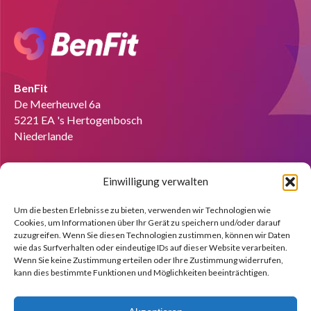
BenFit
De Meerheuvel 6a
5221 EA 's Hertogenbosch
Niederlande
Tel:
+49 151 58727280
Einwilligung verwalten
Email:
info@benfit.de
Finden Sie uns auf:
Um die besten Erlebnisse zu bieten, verwenden wir Technologien wie
Cookies, um Informationen über Ihr Gerät zu speichern und/oder darauf
Coach werden?
zuzugreifen. Wenn Sie diesen Technologien zustimmen, können wir Daten
wie das Surfverhalten oder eindeutige IDs auf dieser Website verarbeiten.
Wir zeigen Ihnen anhand einer kostenlosen Demo gerne die
Wenn Sie keine Zustimmung erteilen oder Ihre Zustimmung widerrufen,
Möglichkeiten.
kann dies bestimmte Funktionen und Möglichkeiten beeinträchtigen.
Melden Sie sich jetzt an!