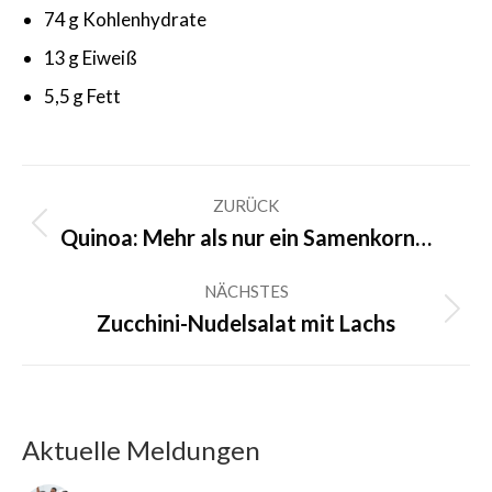
74 g Kohlenhydrate
13 g Eiweiß
5,5 g Fett
Kommentarnavigation
ZURÜCK
Vorheriger
Quinoa: Mehr als nur ein Samenkorn…
Beitrag:
NÄCHSTES
Nächster
Zucchini-Nudelsalat mit Lachs
Beitrag:
Aktuelle Meldungen