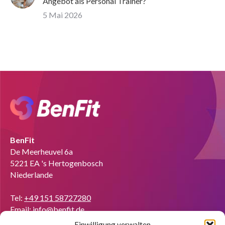
Angebot als Personal Trainer?
5 Mai 2026
BenFit
De Meerheuvel 6a
5221 EA 's Hertogenbosch
Niederlande
Tel:
+49 151 58727280
Email:
info@benfit.de
Einwilligung verwalten