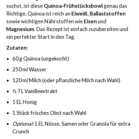
suchst, ist diese
Quinoa-Frühstücksbowl
genau das
Richtige. Quinoa ist reich an
Eiweiß, Ballaststoffen
sowie wichtigen Nährstoffen wie
Eisen
und
Magnesium
. Das Rezept ist einfach zuzubereiten und
ein perfekter Start in den Tag.
Zutaten:
60 g Quinoa (ungekocht)
250 ml Wasser
120 ml Milch (oder pflanzliche Milch nach Wahl)
½ TL Vanilleextrakt
1 EL Honig
1 Stück frisches Obst nach Wahl
Optional:
1 EL Nüsse, Samen oder Granola für extra
Crunch