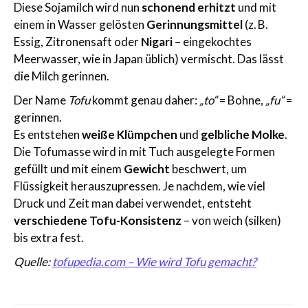
Diese Sojamilch wird nun
schonend erhitzt
und mit
einem in Wasser gelösten
Gerinnungsmittel
(z. B.
Essig, Zitronensaft oder
Nigari
– eingekochtes
Meerwasser, wie in Japan üblich) vermischt. Das lässt
die Milch gerinnen.
Der Name
Tofu
kommt genau daher:
„to“
= Bohne,
„fu“
=
gerinnen.
Es entstehen
weiße Klümpchen
und
gelbliche Molke
.
Die Tofumasse wird in mit Tuch ausgelegte Formen
gefüllt und mit einem
Gewicht
beschwert, um
Flüssigkeit herauszupressen. Je nachdem, wie viel
Druck und Zeit man dabei verwendet, entsteht
verschiedene Tofu-Konsistenz
– von weich (silken)
bis extra fest.
Quelle:
tofupedia.com – Wie wird Tofu gemacht?