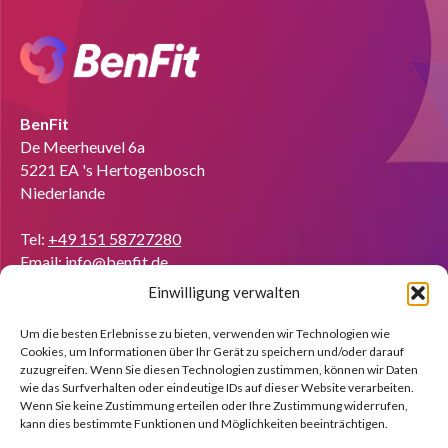
BenFit
De Meerheuvel 6a
5221 EA 's Hertogenbosch
Niederlande
Tel:
+49 151 58727280
Email:
info@benfit.de
Einwilligung verwalten
Finden Sie uns auf:
Coach werden?
Um die besten Erlebnisse zu bieten, verwenden wir Technologien wie
Cookies, um Informationen über Ihr Gerät zu speichern und/oder darauf
Wir zeigen Ihnen anhand einer kostenlosen Demo gerne die
zuzugreifen. Wenn Sie diesen Technologien zustimmen, können wir Daten
Möglichkeiten.
wie das Surfverhalten oder eindeutige IDs auf dieser Website verarbeiten.
Wenn Sie keine Zustimmung erteilen oder Ihre Zustimmung widerrufen,
kann dies bestimmte Funktionen und Möglichkeiten beeinträchtigen.
Melden Sie sich jetzt an!