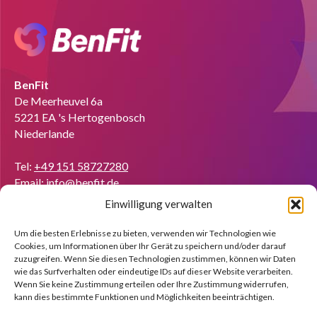
BenFit
De Meerheuvel 6a
5221 EA 's Hertogenbosch
Niederlande
Tel:
+49 151 58727280
Email:
info@benfit.de
Einwilligung verwalten
Finden Sie uns auf:
Coach werden?
Um die besten Erlebnisse zu bieten, verwenden wir Technologien wie
Cookies, um Informationen über Ihr Gerät zu speichern und/oder darauf
Wir zeigen Ihnen anhand einer kostenlosen Demo gerne die
zuzugreifen. Wenn Sie diesen Technologien zustimmen, können wir Daten
Möglichkeiten.
wie das Surfverhalten oder eindeutige IDs auf dieser Website verarbeiten.
Wenn Sie keine Zustimmung erteilen oder Ihre Zustimmung widerrufen,
kann dies bestimmte Funktionen und Möglichkeiten beeinträchtigen.
Melden Sie sich jetzt an!