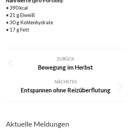
Nährwerte (pro Portion):
• 390 kcal
• 21 g Eiweiß
• 30 g Kohlenhydrate
• 17 g Fett
Kommentarnavigation
ZURÜCK
Vorheriger
Bewegung im Herbst
Beitrag:
NÄCHSTES
Nächster
Entspannen ohne Reizüberflutung
Beitrag:
Aktuelle Meldungen