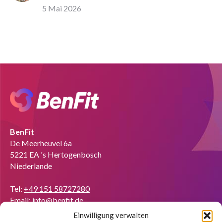
5 Mai 2026
BenFit
De Meerheuvel 6a
5221 EA 's Hertogenbosch
Niederlande
Tel:
+49 151 58727280
Email:
info@benfit.de
Einwilligung verwalten
Finden Sie uns auf: